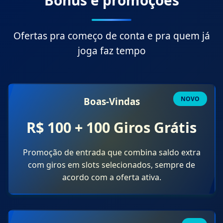
Bônus e promoções
Ofertas pra começo de conta e pra quem já
joga faz tempo
NOVO
Boas-Vindas
R$ 100 + 100 Giros Grátis
Promoção de entrada que combina saldo extra
com giros em slots selecionados, sempre de
acordo com a oferta ativa.