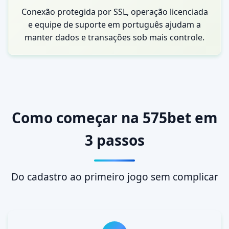
Conexão protegida por SSL, operação licenciada
e equipe de suporte em português ajudam a
manter dados e transações sob mais controle.
Como começar na 575bet em
3 passos
Do cadastro ao primeiro jogo sem complicar