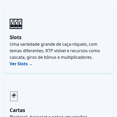
🎰
Slots
Uma variedade grande de caça‑níqueis, com
temas diferentes, RTP visível e recursos como
cascata, giros de bônus e multiplicadores.
Ver Slots →
🃏
Cartas