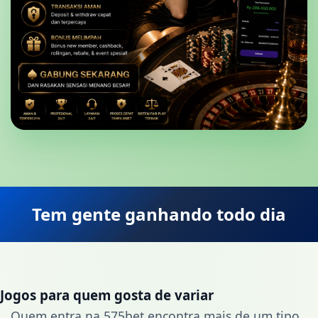
Tem gente ganhando todo dia
Jogos para quem gosta de variar
Quem entra na 575bet encontra mais de um tipo