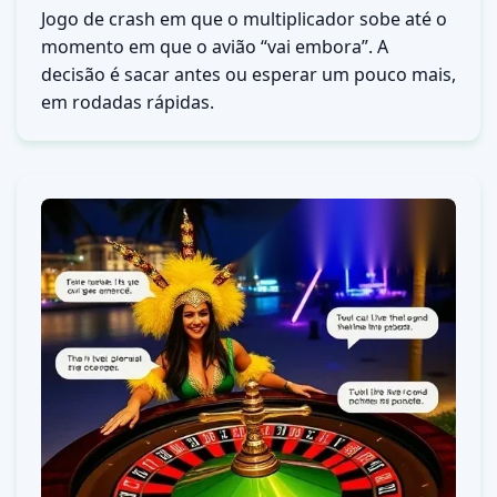
Jogo de crash em que o multiplicador sobe até o
momento em que o avião “vai embora”. A
decisão é sacar antes ou esperar um pouco mais,
em rodadas rápidas.