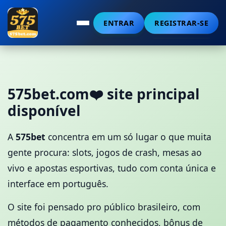
ENTRAR
REGISTRAR-SE
575bet.com❤️ site principal
disponível
A
575bet
concentra em um só lugar o que muita
gente procura: slots, jogos de crash, mesas ao
vivo e apostas esportivas, tudo com conta única e
interface em português.
O site foi pensado pro público brasileiro, com
métodos de pagamento conhecidos, bônus de