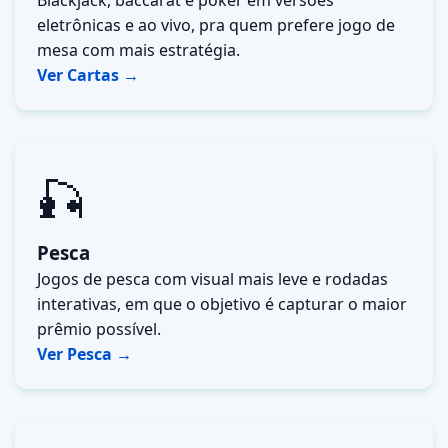
Blackjack, baccarat e poker em versões
eletrônicas e ao vivo, pra quem prefere jogo de
mesa com mais estratégia.
Ver Cartas →
🎣
Pesca
Jogos de pesca com visual mais leve e rodadas
interativas, em que o objetivo é capturar o maior
prêmio possível.
Ver Pesca →