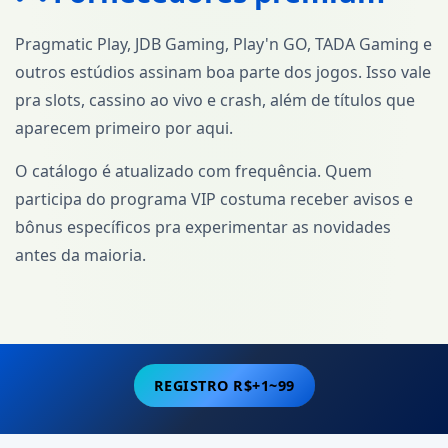
Pragmatic Play, JDB Gaming, Play'n GO, TADA Gaming e
outros estúdios assinam boa parte dos jogos. Isso vale
pra slots, cassino ao vivo e crash, além de títulos que
aparecem primeiro por aqui.
O catálogo é atualizado com frequência. Quem
participa do programa VIP costuma receber avisos e
bônus específicos pra experimentar as novidades
antes da maioria.
REGISTRO R$+1~99